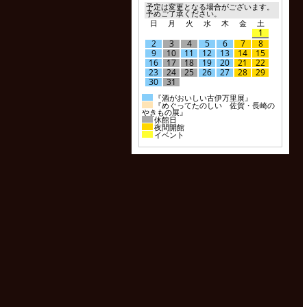
予定は変更となる場合がございます。
予めご了承ください。
日
月
火
水
木
金
土
1
2
3
4
5
6
7
8
9
10
11
12
13
14
15
16
17
18
19
20
21
22
23
24
25
26
27
28
29
30
31
『酒がおいしい古伊万里展』
『めぐってたのしい 佐賀・長崎の
やきもの展』
休館日
夜間開館
イベント