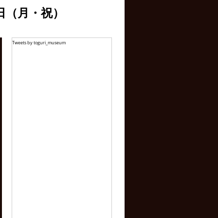
1日（月・祝）
Tweets by toguri_museum