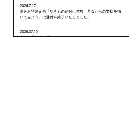
2026.7.17
夏休み特別企画「やきもの絵付け体験 昔ながらの文様を描
いてみよう」は受付を終了いたしました。
2026.07.15
次回の展覧会の情報を更新しました。
▶『めぐってたのしい 佐賀・長崎のやきもの展』ページへ
2026.7.10
ラウンジ＆ギャラリートーク「浮世絵から見る磁器と酒」
は、キャンセル待ちの受付を終了いたしました。何卒ご了承
ください。
2026.7.3
『酒がおいしい古伊万里展』を開催いたします。
▶『酒がおいしい古伊万里展』ページへ
2026.7.1
学芸の小部屋を更新いたしました。
▶学芸の小部屋へ