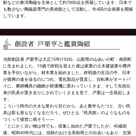
鮮などの東洋陶磁を主体として約7000点を所蔵しています。日本で
も数少ない陶磁器専門の美術館として活動し、年4回の企画展を開催
しています。
当館創設者 戸栗亨は大正15年(1926)、山梨県の山あいの町・南部町
に生まれました。19歳で終戦を迎えた後は家業の土木建築業や農作
業を手伝いながら、材木業を始めました。終戦後の生活の中、日本
が復興の途を辿るのにつれ、電化製品が普及し、自転車がオートバ
イに、農耕機具の鋤鍬が耕運機に変わっていくさま、そして先祖伝
来の民具が置き去りにされていくさまを見て、戸栗は一念発起しま
す。
こういう時代の大きな変わり目だから、あと数年もたつと、古い民
具は影も形もなくなるだろう。ぜひとも『民具館』のようなものを
つくって後世に残そう――
「とにかく古い物は何でも」収集し始めた戸栗でしたが、40歳前
後、昭和40年代には、信頼のおける美術商との出会いもあり、次第