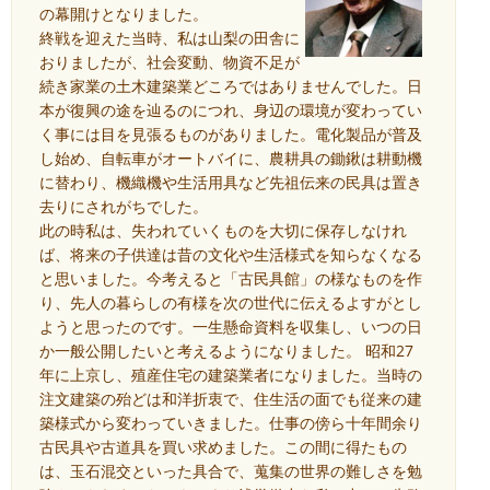
の幕開けとなりました。
終戦を迎えた当時、私は山梨の田舎に
おりましたが、社会変動、物資不足が
続き家業の土木建築業どころではありませんでした。日
本が復興の途を辿るのにつれ、身辺の環境が変わってい
く事には目を見張るものがありました。電化製品が普及
し始め、自転車がオートバイに、農耕具の鋤鍬は耕動機
に替わり、機織機や生活用具など先祖伝来の民具は置き
去りにされがちでした。
此の時私は、失われていくものを大切に保存しなけれ
ば、将来の子供達は昔の文化や生活様式を知らなくなる
と思いました。今考えると「古民具館」の様なものを作
り、先人の暮らしの有様を次の世代に伝えるよすがとし
ようと思ったのです。一生懸命資料を収集し、いつの日
か一般公開したいと考えるようになりました。 昭和27
年に上京し、殖産住宅の建築業者になりました。当時の
注文建築の殆どは和洋折衷で、住生活の面でも従来の建
築様式から変わっていきました。仕事の傍ら十年間余り
古民具や古道具を買い求めました。この間に得たもの
は、玉石混交といった具合で、蒐集の世界の難しさを勉