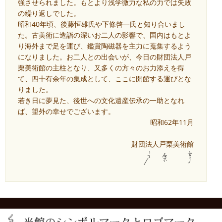
強させられました。もとより浅学微力な私の力では失敗
の繰り返しでした。
昭和40年頃、後藤恒雄氏や下條啓一氏と知り合いまし
た。古美術に造詣の深いお二人の影響で、国内はもとよ
り海外まで足を運び、鑑賞陶磁器を主力に蒐集するよう
になりました。お二人との出会いが、今日の財団法人戸
栗美術館の主柱となり、又多くの方々のお力添えを得
て、四十有余年の集成として、ここに開館する運びとな
りました。
若き日に夢見た、後世への文化遺産伝承の一助となれ
ば、望外の幸せでございます。
昭和62年11月
財団法人戸栗美術館