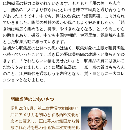
に陶磁器の魅力に惹かれていきます。もともと「用の美」を志向
し、無名の工人により作られたという意味で古民具と通じ合うもの
があったようです。中でも、興味の対象は「鑑賞陶磁」に向けられ
ていきました。陶器の独特の暖かい風合もよく好みましたが、「焼
き物は幅広く集めると、将来、やりきれなくなる」という周囲から
の助言もあり、磁器、中でも中国や朝鮮、伊万里焼、鍋島焼を主眼
とした収集活動に移っていきます。
当初から収集品の公開への思いは強く、収集対象の主眼が鑑賞陶磁
へ移っていったことで、若き日の夢は美術館の建設へと膨らんでゆ
きます。「それならいい物を見せたい」と、収集品の質には強いこ
だわりをみせました。とくに肥前磁器は、一点一点の質はもちろん
のこと、江戸時代を通観しうる内容となり、質・量ともに一大コレ
クションとなりました。
開館当時のごあいさつ
昭和20年8月、第二次世界大戦終結と
共にアメリカを初めとする西欧文化が
次々に渡来し、正に幕末の鎖国から解
放された時を思わせる第二次文明開化