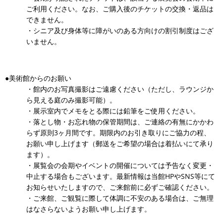
ご利用ください。なお、ご購入後のチケットの交換・返品は
できません。
・シニア及び身体等に障がいのある方向けの割引制度はござ
いません。
●美術館からのお願い
・館内のお写真撮影はご遠慮ください（ただし、ラウンジか
ら見える庭のみ撮影可能）。
・展示室内でメモをとる際には鉛筆をご使用ください。
・落とし物・お忘れ物の保管期間は、ご連絡の有無にかかわ
らず原則3ヶ月間です。期限内のお引き取りにご協力の程、
お願い申し上げます（郵送をご希望の場合は着払いにて承り
ます）。
・展覧会の会期やイベントの開催については予告なく変更・
中止する場合もございます。最新情報は当館HPやSNS等にて
お知らせいたしますので、ご来館前に必ずご確認ください。
・ご来館、ご観覧に際して体調に不安のある場合は、ご無理
はなさらないようお願い申し上げます。