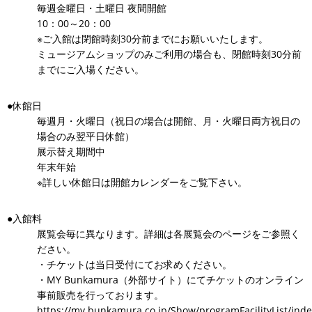
毎週金曜日・土曜日 夜間開館
10：00～20：00
※ご入館は閉館時刻30分前までにお願いいたします。
ミュージアムショップのみご利用の場合も、閉館時刻30分前
までにご入場ください。
●休館日
毎週月・火曜日（祝日の場合は開館、月・火曜日両方祝日の
場合のみ翌平日休館）
展示替え期間中
年末年始
※詳しい休館日は開館カレンダーをご覧下さい。
●入館料
展覧会毎に異なります。詳細は各展覧会のページをご参照く
ださい。
・チケットは当日受付にてお求めください。
・MY Bunkamura（外部サイト）にてチケットのオンライン
事前販売を行っております。
https://my.bunkamura.co.jp/Show/programFacilityList/inde