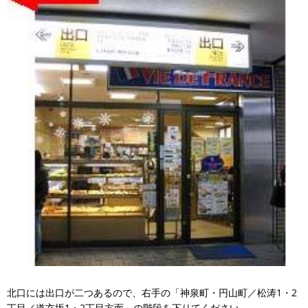
北口には出口が二つあるので、右手の「神泉町・円山町／松涛1・2
丁目／道玄坂1・2丁目方面」の階段を下りてください。